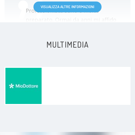
VISUALIZZA ALTRE INFORMAZIONI
Professionista serio e molto
preparato. Ormai da anni mi affido
a lui personalmente e anche la mia
famiglia. Eccellente sotto tutti i
MULTIMEDIA
punti di vista.
Paziente
Ottimo dottore ,abbastanza
esaustivo,lo consiglio,