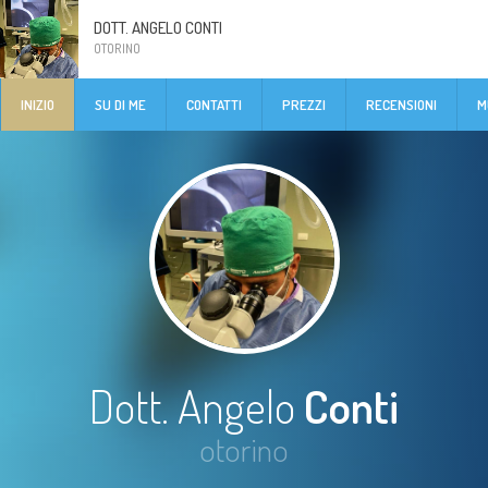
DOTT. ANGELO CONTI
OTORINO
INIZIO
SU DI ME
CONTATTI
PREZZI
RECENSIONI
M
Dott. Angelo
Conti
otorino